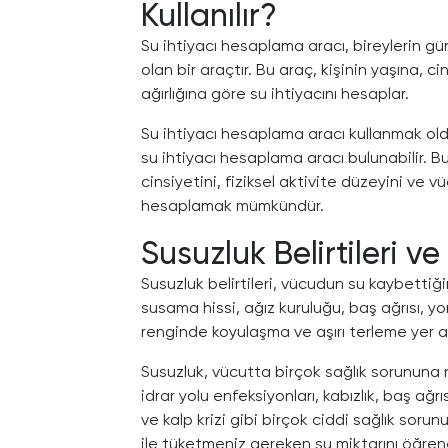
Kullanılır?
Su ihtiyacı hesaplama aracı, bireylerin gü
olan bir araçtır. Bu araç, kişinin yaşına, c
ağırlığına göre su ihtiyacını hesaplar.
Su ihtiyacı hesaplama aracı kullanmak oldu
su ihtiyacı hesaplama aracı bulunabilir. Bu
cinsiyetini, fiziksel aktivite düzeyini ve vü
hesaplamak mümkündür.
Susuzluk Belirtileri ve
Susuzluk belirtileri, vücudun su kaybettiği
susama hissi, ağız kuruluğu, baş ağrısı, yo
renginde koyulaşma ve aşırı terleme yer alı
Susuzluk, vücutta birçok sağlık sorununa n
idrar yolu enfeksiyonları, kabızlık, baş ağrı
ve kalp krizi gibi birçok ciddi sağlık soru
ile tüketmeniz gereken su miktarını öğrener