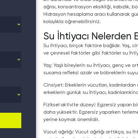
ağrısı, konsantrasyon eksikliği, kabızlık, b
Hidrasyon hesaplama aracı kullanarak gün
kolaylıkla öğrenebilirsiniz.
Su İhtiyacı Nelerden E
Su ihtiyacı, birçok faktöre bağlıdır. Yaş, ci
ve çevresel faktörler gibi faktörler su ihtiy
Yaş: Yaşlı bireylerin su ihtiyacı, genç ve or
susama refleksi azalır ve böbreklerin suyu
Cinsiyet: Erkeklerin vücutları, kadınlarda
erkeklerin günlük su ihtiyacı, kadınlarınki
Fiziksel aktivite düzeyi: Egzersiz yapan b
daha yüksektir. Egzersiz yaparken terleme i
yerine koymak önemlidir.
Vücut ağırlığı: Vücut ağırlığı arttıkça, su i