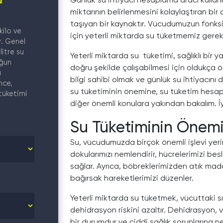
u
miktarının belirlenmesini kolaylaştıran bir
taşıyan bir kaynaktır. Vücudumuzun fonksi
 kilo ve
için yeterli miktarda su tüketmemiz gereki
r. Genel
litre su
Yeterli miktarda su tüketimi, sağlıklı bir 
oğun
doğru şekilde çalışabilmesi için oldukça 
ı
bilgi sahibi olmak ve günlük su ihtiyacını
nce,
su tüketiminin önemine, su tüketim hesapl
 tüketimi
diğer önemli konulara yakından bakalım. İ
Su Tüketiminin Önem
Su, vücudumuzda birçok önemli işlevi yerine
dokularımızı nemlendirir, hücrelerimizi bes
sağlar. Ayrıca, böbreklerimizden atık madd
bağırsak hareketlerimizi düzenler.
Yeterli miktarda su tüketmek, vücuttaki s
dehidrasyon riskini azaltır. Dehidrasyon
bir durumdur ve ciddi sağlık sorunlarına ne