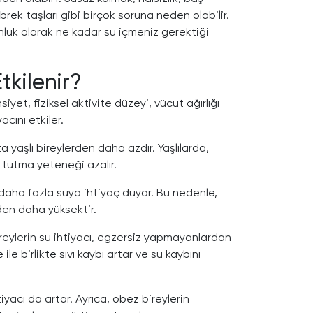
öbrek taşları gibi birçok soruna neden olabilir.
lük olarak ne kadar su içmeniz gerektiği
tkilenir?
nsiyet, fiziksel aktivite düzeyi, vücut ağırlığı
acını etkiler.
ta yaşlı bireylerden daha azdır. Yaşlılarda,
 tutma yeteneği azalır.
n daha fazla suya ihtiyaç duyar. Bu nedenle,
nden daha yüksektir.
ireylerin su ihtiyacı, egzersiz yapmayanlardan
le birlikte sıvı kaybı artar ve su kaybını
htiyacı da artar. Ayrıca, obez bireylerin