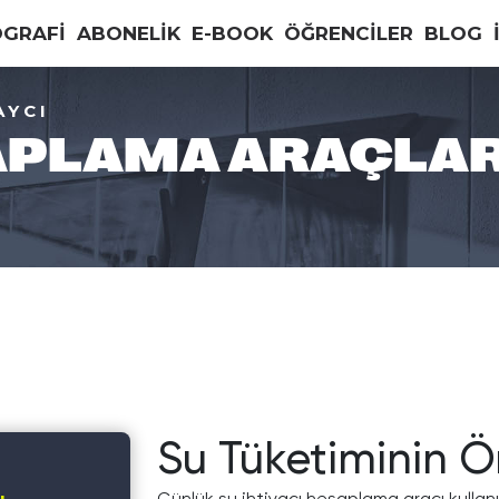
OGRAFİ
ABONELİK
E-BOOK
ÖĞRENCİLER
BLOG
AYCI
PLAMA ARAÇLAR
Su Tüketiminin 
Günlük su ihtiyacı hesaplama aracı kullan