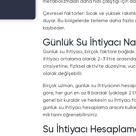
metabolizmaları daha hızlı çalıştığı için d
Çevresel faktörler: Sıcak ve yüksek rakıml
duyar. Bu bölgelerde terleme daha fazla o
kaybeder.
Günlük Su İhtiyacı Na
Günlük su ihtiyacı, birçok faktöre bağlıdır.
ihtiyacı ortalama olarak 2-3 litre arasında
cinsiyetine, fiziksel aktivite düzeyine, vüc
olarak değişebilir.
Birçok uzman, günlük su ihtiyacının hesapl
göre, her gün en az 8 bardak (yaklaşık 2 l
genel bir kuraldır ve herkesin su ihtiyacı f
günlük su ihtiyacı hesaplama aracını kul
miktarını öğrenebilirsiniz.
Su İhtiyacı Hesaplama