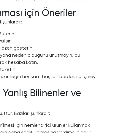
nması için Öneriler
 şunlardır:
sterin.
lışın.
 özen gösterin.
rasyona neden olduğunu unutmayın, bu
arak hesaba katın.
tüketin.
ın, örneğin her saat başı bir bardak su içmeyi
Yanlış Bilinenler ve
uttur. Bazıları şunlardır:
rilmesi için nemlendirici ürünler kullanmak
ldin daha sağlıklı olmasına yardımcı olabilir.