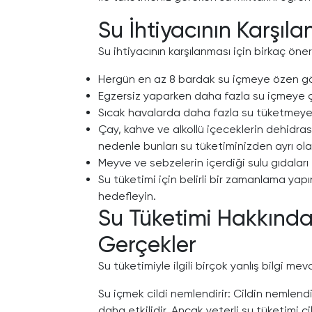
Su İhtiyacının Karşıla
Su ihtiyacının karşılanması için birkaç öneri
Hergün en az 8 bardak su içmeye özen gö
Egzersiz yaparken daha fazla su içmeye ça
Sıcak havalarda daha fazla su tüketmeye
Çay, kahve ve alkollü içeceklerin dehid
nedenle bunları su tüketiminizden ayrı ol
Meyve ve sebzelerin içerdiği sulu gıdaları 
Su tüketimi için belirli bir zamanlama yap
hedefleyin.
Su Tüketimi Hakkında 
Gerçekler
Su tüketimiyle ilgili birçok yanlış bilgi mevc
Su içmek cildi nemlendirir: Cildin nemlendi
daha etkilidir. Ancak yeterli su tüketimi ci