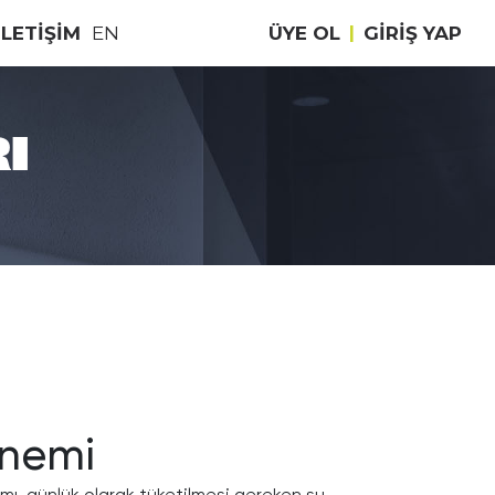
İLETİŞİM
EN
ÜYE OL
|
GIRIŞ YAP
I
Önemi
ımı, günlük olarak tüketilmesi gereken su