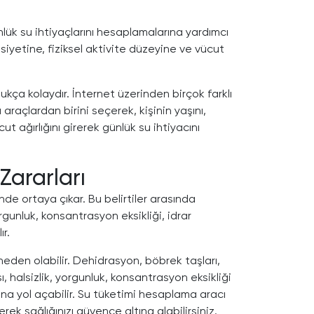
nlük su ihtiyaçlarını hesaplamalarına yardımcı
insiyetine, fiziksel aktivite düzeyine ve vücut
kça kolaydır. İnternet üzerinden birçok farklı
 araçlardan birini seçerek, kişinin yaşını,
cut ağırlığını girerek günlük su ihtiyacını
 Zararları
nde ortaya çıkar. Bu belirtiler arasında
rgunluk, konsantrasyon eksikliği, idrar
r.
eden olabilir. Dehidrasyon, böbrek taşları,
sı, halsizlik, yorgunluk, konsantrasyon eksikliği
nuna yol açabilir. Su tüketimi hesaplama aracı
ek sağlığınızı güvence altına alabilirsiniz.