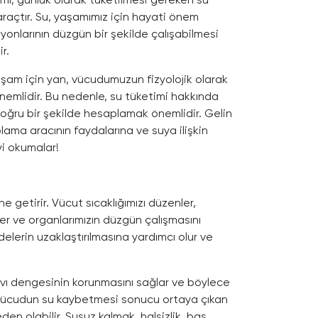
 araçtır. Su, yaşamımız için hayati önem
yonlarının düzgün bir şekilde çalışabilmesi
r.
yaşam için yan, vücudumuzun fizyolojik olarak
önemlidir. Bu nedenle, su tüketimi hakkında
 doğru bir şekilde hesaplamak önemlidir. Gelin
ama aracının faydalarına ve suya ilişkin
yi okumalar!
i
 getirir. Vücut sıcaklığımızı düzenler,
ler ve organlarımızın düzgün çalışmasını
elerin uzaklaştırılmasına yardımcı olur ve
ıvı dengesinin korunmasını sağlar ve böylece
, vücudun su kaybetmesi sonucu ortaya çıkan
den olabilir. Susuz kalmak, halsizlik, baş