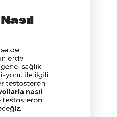
 Nasıl
nse de
inlerde
 genel sağlık
syonu ile ilgili
er testosteron
ollarla nasıl
e testosteron
eceğiz.