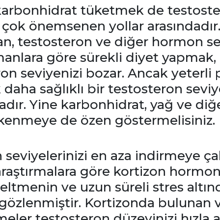
 karbonhidrat tüketmek de testost
n çok önemsenen yollar arasındadır
an, testosteron ve diğer hormon se
zmanlara göre sürekli diyet yapmak,
n seviyenizi bozar. Ancak yeterli pr
daha sağlıklı bir testosteron sevi
dır. Yine karbonhidrat, yağ ve diğe
ükenmeye de özen göstermelisiniz.
n seviyelerinizi en aza indirmeye ça
raştırmalara göre kortizon hormo
seltmenin ve uzun süreli stres altı
 gözlenmiştir. Kortizonda bulunan 
ler testosteron düzeyinizi hızla 