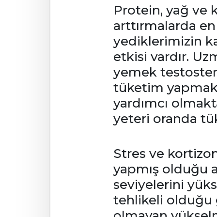
Protein, yağ ve
arttırmalarda e
yediklerimizin k
etkisi vardır. U
yemek testostero
tüketim yapmak 
yardımcı olmakta
yeteri oranda t
Stres ve kortizo
yapmış olduğu a
seviyelerini yük
tehlikeli olduğu
olmayan yükselme