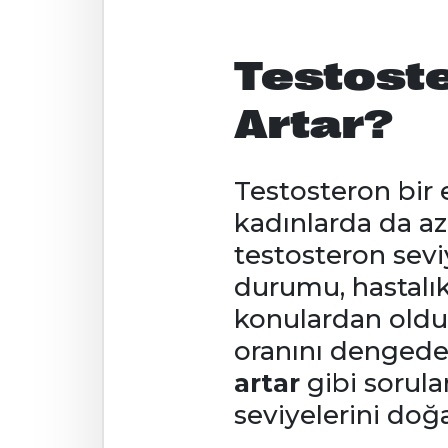
Testoste
Artar?
Testosteron bir 
kadınlarda da az
testosteron sevi
durumu, hastalık 
konulardan olduk
oranını denged
artar
gibi sorula
seviyelerini doğa