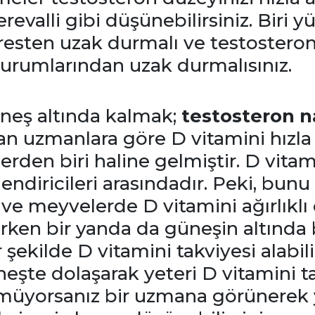
evalli gibi düşünebilirsiniz. Biri y
esten uzak durmalı ve testosteron
urumlarından uzak durmalısınız.
üneş altında kalmak;
testosteron na
an uzmanlara göre D vitamini hızl
erden biri haline gelmiştir. D vita
ndiricileri arasındadır. Peki, bunu 
ve meyvelerde D vitamini ağırlıklı 
rken bir yanda da güneşin altında b
 şekilde D vitamini takviyesi alabili
şte dolaşarak yeteri D vitamini t
nmüyorsanız bir uzmana görünerek 