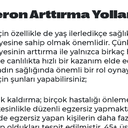
ron Arttırma Yolla
çin özellikle de yaş ilerledikçe sağlık
iyesine sahip olmak önemlidir. Çü
esinin arttırma ile yalnızca birkaç 
ve canlılıkta hızlı bir kazanım elde 
dın sağlığında önemli bir rol oyna
çin şunları yapabilirsiniz;
ık kaldırma; birçok hastalığı önleme
 kesinlikle düzenli egzersiz yapma
lde egzersiz yapan kişilerin daha fa
p oldukları tespit edilmiştir. 45+ üs