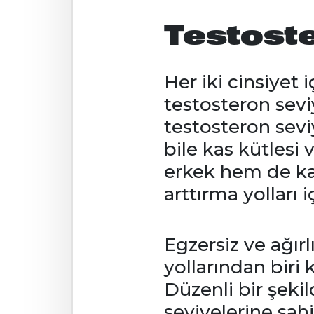
Testoste
Her iki cinsiyet i
testosteron sev
testosteron seviy
bile kas kütlesi 
erkek hem de ka
arttırma yolları i
Egzersiz ve ağırl
yollarından biri
Düzenli bir şeki
seviyelerine sahi