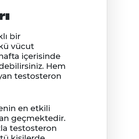
rı
lı bir
nkü vücut
hafta içerisinde
edebilirsiniz. Hem
yan testosteron
nin en etkili
ktan geçmektedir.
zla testosteron
tü kişilerde