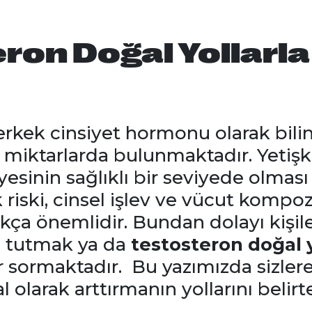
ron Doğal Yollarla
erkek cinsiyet hormonu olarak bili
 miktarlarda bulunmaktadır. Yetişk
yesinin sağlıklı bir seviyede olması
riski, cinsel işlev ve vücut kompozi
ça önemlidir. Bundan dolayı kişil
e tutmak ya da
testosteron doğal y
r sormaktadır. Bu yazımızda sizler
l olarak arttırmanın yollarını belirt