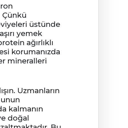
eron
. Çünkü
viyeleri üstünde
 aşırı yemek
otein ağırlıklı
yesi korumanızda
r mineralleri
lışın. Uzmanların
nunun
nda kalmanın
ve doğal
azaltmaktadır. Bu