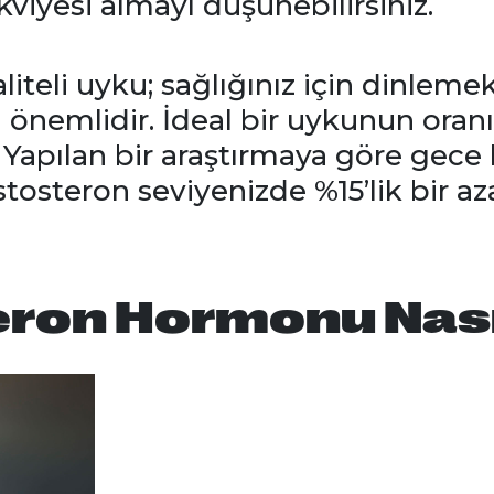
kviyesi almayı düşünebilirsiniz.
teli uyku; sağlığınız için dinlemek 
önemlidir. İdeal bir uykunun oranı
. Yapılan bir araştırmaya göre gece 
tosteron seviyenizde %15’lik bir a
ron Hormonu Nası