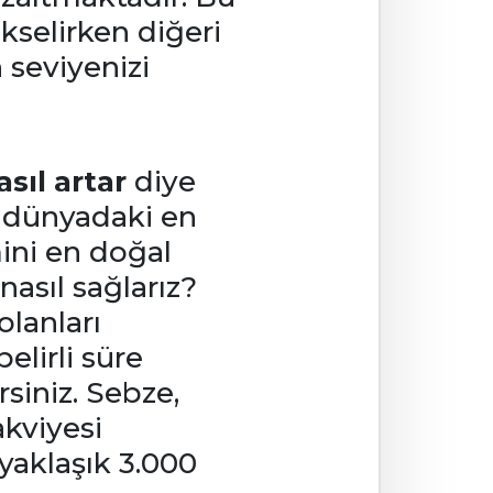
ükselirken diğeri
 seviyenizi
sıl artar
diye
a dünyadaki en
mini en doğal
nasıl sağlarız?
olanları
elirli süre
rsiniz. Sebze,
akviyesi
yaklaşık 3.000