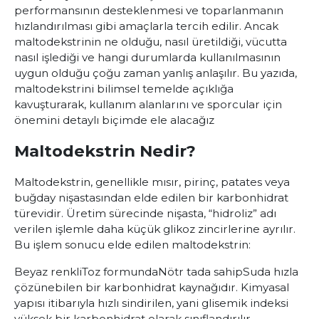
performansının desteklenmesi ve toparlanmanın
hızlandırılması gibi amaçlarla tercih edilir. Ancak
maltodekstrinin ne olduğu, nasıl üretildiği, vücutta
nasıl işlediği ve hangi durumlarda kullanılmasının
uygun olduğu çoğu zaman yanlış anlaşılır. Bu yazıda,
maltodekstrini bilimsel temelde açıklığa
kavuşturarak, kullanım alanlarını ve sporcular için
önemini detaylı biçimde ele alacağız
Maltodekstrin Nedir?
Maltodekstrin, genellikle mısır, pirinç, patates veya
buğday nişastasından elde edilen bir karbonhidrat
türevidir. Üretim sürecinde nişasta, “hidroliz” adı
verilen işlemle daha küçük glikoz zincirlerine ayrılır.
Bu işlem sonucu elde edilen maltodekstrin:
Beyaz renkli
Toz formunda
Nötr tada sahip
Suda hızla
çözünebilen bir karbonhidrat kaynağıdır. Kimyasal
yapısı itibarıyla hızlı sindirilen, yani glisemik indeksi
yüksek bir karbonhidrat olarak sınıflandırılır.