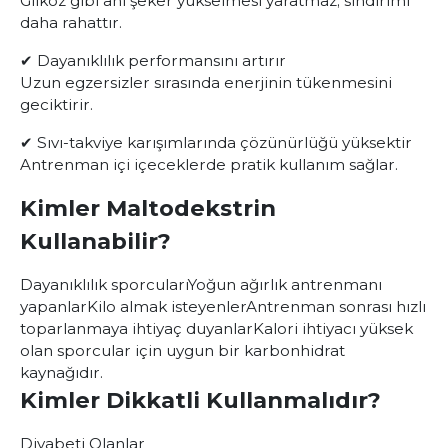
Glikoz gibi ani şeker yükselmesi yaratmaz; sindirimi
daha rahattır.
✔ Dayanıklılık performansını artırır
Uzun egzersizler sırasında enerjinin tükenmesini
geciktirir.
✔ Sıvı-takviye karışımlarında çözünürlüğü yüksektir
Antrenman içi içeceklerde pratik kullanım sağlar.
Kimler Maltodekstrin
Kullanabilir?
Dayanıklılık sporcuları
Yoğun ağırlık antrenmanı
yapanlar
Kilo almak isteyenler
Antrenman sonrası hızlı
toparlanmaya ihtiyaç duyanlar
Kalori ihtiyacı yüksek
olan sporcular için uygun bir karbonhidrat
kaynağıdır.
Kimler Dikkatli Kullanmalıdır?
Diyabeti Olanlar