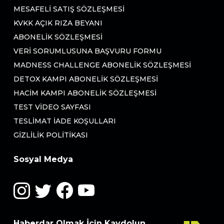
MESAFELI SATIŞ SÖZLEŞMESI
KVKK AÇIK RIZA BEYANI
ABONELIK SÖZLEŞMESI
VERI SORUMLUSUNA BAŞVURU FORMU
MADNESS CHALLENGE ABONELIK SÖZLEŞMESI
DETOX KAMPI ABONELIK SÖZLEŞMESI
HACIM KAMPI ABONELIK SÖZLEŞMESI
TEST VIDEO SAYFASI
TESLIMAT İADE KOŞULLARI
GIZLILIK POLITIKASI
Sosyal Medya
Haberdar Olmak İçin Kaydolun.