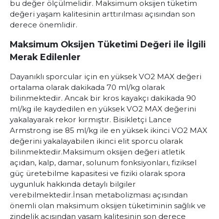
bu değer ölçülmelidir. Maksimum oksijen tüketim
değeri yaşam kalitesinin arttırılması açısından son
derece önemlidir.
Maksimum Oksijen Tüketimi Değeri ile İlgili
Merak Edilenler
Dayanıklı sporcular için en yüksek
VO2 MAX
değeri
ortalama olarak dakikada 70 ml/kg olarak
bilinmektedir. Ancak bir kros kayakçı dakikada 90
ml/kg ile kaydedilen en yüksek VO2 MAX değerini
yakalayarak rekor kırmıştır. Bisikletçi Lance
Armstrong ise 85 ml/kg ile en yüksek ikinci VO2 MAX
değerini yakalayabilen ikinci elit sporcu olarak
bilinmektedir.
Maksimum oksijen değeri atletik
açıdan, kalp, damar, solunum fonksiyonları, fiziksel
güç üretebilme kapasitesi ve fiziki olarak spora
uygunluk hakkında detaylı bilgiler
verebilmektedir.
İnsan metabolizması açısından
önemli olan maksimum oksijen tüketiminin sağlık ve
zindelik açısından yaşam kalitesinin son derece