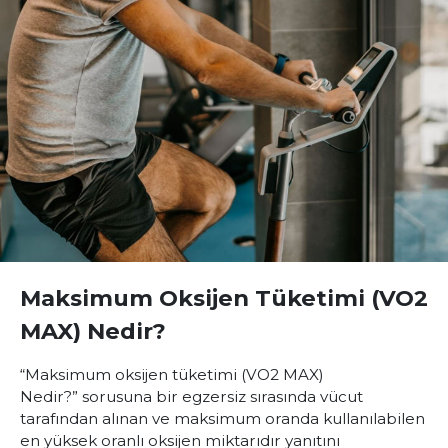
Maksimum Oksijen Tüketimi (VO2
MAX) Nedir?
“Maksimum oksijen tüketimi (VO2 MAX)
Nedir?”
sorusuna bir egzersiz sırasında vücut
tarafından alınan ve maksimum oranda kullanılabilen
en yüksek oranlı oksijen miktarıdır yanıtını