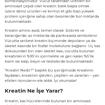
kombinasyonudur. Vücut tarafından üretilen bir
aminoasit çeşidi olan kreatin; balık başta olmak
üzere deniz ürünleri ve kırmızı et gibi bazı yüksek
protein içeriğine sahip olan besinlerde bol miktarda
bulunmaktadır.
Kreatin amino asidi, temel olarak böbrek ve
karaciğerde, az miktarda da pankreasta sentezlenir.
Vücutta serbest kreatin biçiminde depolanır ya da
iskelet kasında bir fosfat molekülüne bağlanır. Üç kas
dokusundan biri olan iskelet kası, vücutta bulunan
kreatinlerin %95’ini içermekte ve geri kalan %5’lik
kısım ise kalp, beyin ve testislerde bulunmaktadır.
“Kreatin Nedir?” başlıklı bu içeriğimizde kreatinin
faydaları, kreatinin işlevleri, çeşitleri ve zararları – yan
etkileri konularını ele aldık. İyi okumalar!
Kreatin Ne İşe Yarar?
Kreatin, kas hücrelerinde bulunan bir aminoasit