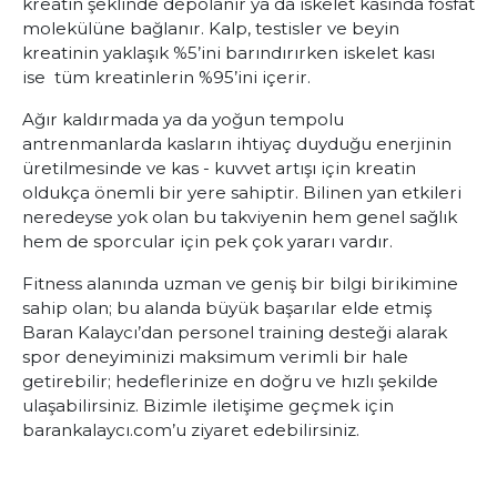
kreatin şeklinde depolanır ya da iskelet kasında fosfat
molekülüne bağlanır. Kalp, testisler ve beyin
kreatinin yaklaşık %5’ini barındırırken iskelet kası
ise tüm kreatinlerin %95’ini içerir.
Ağır kaldırmada ya da yoğun tempolu
antrenmanlarda kasların ihtiyaç duyduğu enerjinin
üretilmesinde ve kas - kuvvet artışı için kreatin
oldukça önemli bir yere sahiptir. Bilinen yan etkileri
neredeyse yok olan bu takviyenin hem genel sağlık
hem de sporcular için pek çok yararı vardır.
Fitness alanında uzman ve geniş bir bilgi birikimine
sahip olan; bu alanda büyük başarılar elde etmiş
Baran Kalaycı’dan
personel training
desteği alarak
spor deneyiminizi maksimum verimli bir hale
getirebilir; hedeflerinize en doğru ve hızlı şekilde
ulaşabilirsiniz. Bizimle iletişime geçmek için
barankalaycı.com’u ziyaret edebilirsiniz.