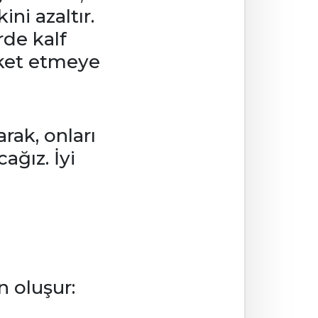
ini azaltır.
rde kalf
eket etmeye
rak, onları
ağız. İyi
n oluşur: