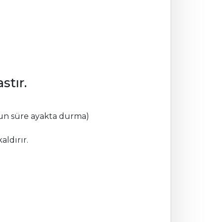
stır.
zun süre ayakta durma)
aldırır.