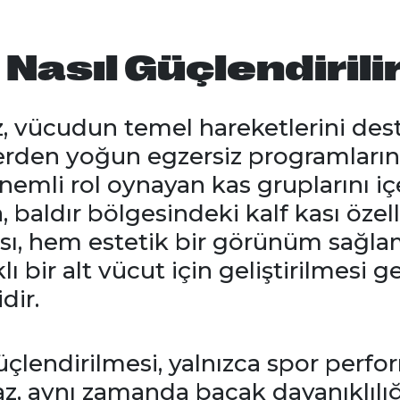
 Nasıl Güçlendirili
z, vücudun temel hareketlerini des
lerden yoğun egzersiz programları
önemli rol oynayan kas gruplarını iç
, baldır bölgesindeki kalf kası özel
kası, hem estetik bir görünüm sağ
ı bir alt vücut için geliştirilmesi
dir.
güçlendirilmesi, yalnızca spor perfo
, aynı zamanda bacak dayanıklılığın