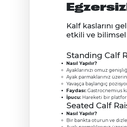
Egzersiz
Kalf kaslarını ge
etkili ve bilimse
Standing Calf R
Nasıl Yapılır?
Ayaklarınızı omuz genişliğ
Ayak parmaklarınız üzerinde
Yavaşça başlangıç pozisy
Faydası:
Gastrocnemius kas
İpucu:
Hareketi bir platfor
Seated Calf Ra
Nasıl Yapılır?
Bir bankta oturun ve dizler