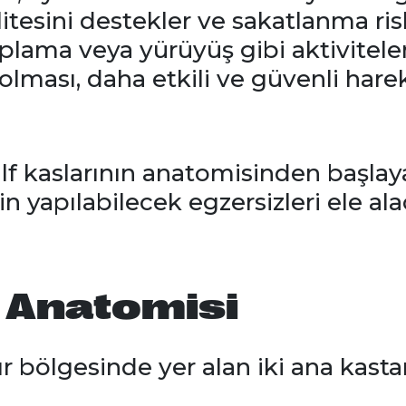
litesini destekler ve sakatlanma risk
zıplama veya yürüyüş gibi aktivitele
 olması, daha etkili ve güvenli har
lf kaslarının anatomisinden başlaya
 yapılabilecek egzersizleri ele alac
ı Anatomisi
dır bölgesinde yer alan iki ana kasta