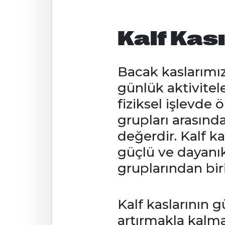
Kalf Kası
Bacak kaslarımı
günlük aktivite
fiziksel işlevde 
grupları arasında
değerdir. Kalf 
güçlü ve dayanıkl
gruplarından biri
Kalf kaslarının 
artırmakla kalmaz