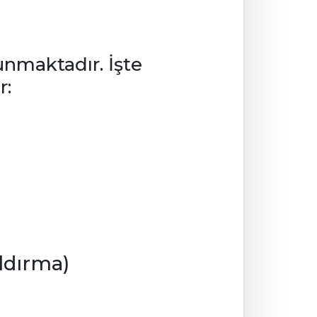
lunmaktadır. İşte
r:
ldırma)