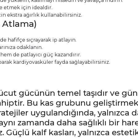
e yükselin, kasılmayı hissedin ve yavaşça indirin.
e etmek için idealdir.
n ekstra ağırlık kullanabilirsiniz.
 Atlama)
e hafifçe sıçrayarak ip atlayın.
arınıza odaklanın.
hem de patlayıcı güç kazandırır.
rak kardiyovasküler fayda sağlayabilirsiniz.
t vücut gücünün temel taşıdır ve g
iptir. Bu kas grubunu geliştirmek
tratejiler uygulandığında, yalnızca 
 aynı zamanda daha sağlıklı bir har
iz. Güçlü kalf kasları, yalnızca este