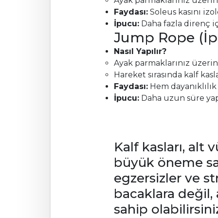
Ayak parmaklarınız üzerind
Faydası:
Soleus kasını izol
İpucu:
Daha fazla direnç içi
Jump Rope (İp
Nasıl Yapılır?
Ayak parmaklarınız üzerind
Hareket sırasında kalf kasl
Faydası:
Hem dayanıklılık 
İpucu:
Daha uzun süre yapa
Kalf kasları, al
büyük öneme sah
egzersizler ve s
bacaklara değil,
sahip olabilirsin