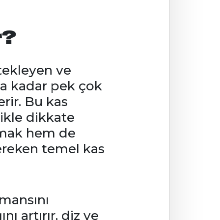
r?
tekleyen ve
na kadar pek çok
erir. Bu kas
likle dikkate
lamak hem de
 gereken temel kas
rmansını
ı artırır, diz ve