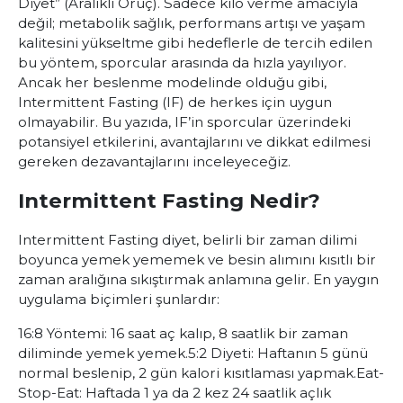
Diyet” (Aralıklı Oruç). Sadece kilo verme amacıyla
değil; metabolik sağlık, performans artışı ve yaşam
kalitesini yükseltme gibi hedeflerle de tercih edilen
bu yöntem, sporcular arasında da hızla yayılıyor.
Ancak her beslenme modelinde olduğu gibi,
Intermittent Fasting (IF) de herkes için uygun
olmayabilir. Bu yazıda, IF’in sporcular üzerindeki
potansiyel etkilerini, avantajlarını ve dikkat edilmesi
gereken dezavantajlarını inceleyeceğiz.
Intermittent Fasting Nedir?
Intermittent Fasting diyet, belirli bir zaman dilimi
boyunca yemek yememek ve besin alımını kısıtlı bir
zaman aralığına sıkıştırmak anlamına gelir. En yaygın
uygulama biçimleri şunlardır:
16:8 Yöntemi
: 16 saat aç kalıp, 8 saatlik bir zaman
diliminde yemek yemek.
5:2 Diyeti
: Haftanın 5 günü
normal beslenip, 2 gün kalori kısıtlaması yapmak.
Eat-
Stop-Eat
: Haftada 1 ya da 2 kez 24 saatlik açlık