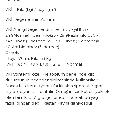
VKİ = Kilo (kg) / Boy² (m²)
VKİ Değerlerinin Yorumu:
VKİ Aralığı
Değerlendirme
< 18.5
Zayıf
18.5 -
24.9
Normal (İdeal kilo)
25 - 29.9
Fazla kilolu
30 -
34.9
Obez (1. derece)
35 - 39.9
Obez (2. derece)
≥
40
Morbid obez (3. derece)
Örnek:
Boy: 1.70 m, Kilo: 63 kg
VKİ = 63 / (1.70 × 1.70) = 21.8 → Normal
VKİ yöntemi, özellikle toplum genelinde kilo
durumunun değerlendirilmesinde kullanışlıdır.
Ancak kas-kemik yapısı farklı olan sporcular gibi
kişilerde yanıltıcı olabilir. Örneğin kas kütlesi yüksek
olan biri “kilolu” gibi görünebilir, ancak bu yağ
fazlalığından değil, kastan kaynaklanıyordur.