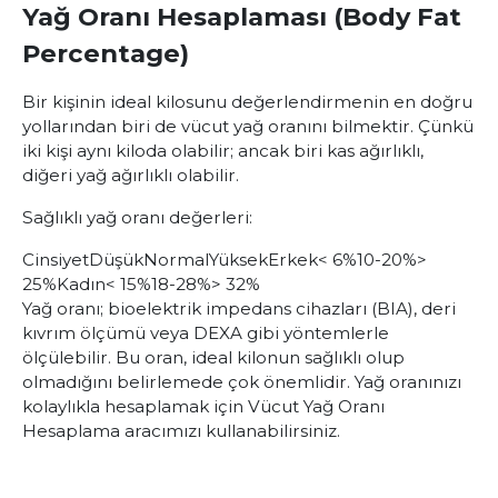
Yağ Oranı Hesaplaması (Body Fat
Percentage)
Bir kişinin ideal kilosunu değerlendirmenin en doğru
yollarından biri de vücut yağ oranını bilmektir. Çünkü
iki kişi aynı kiloda olabilir; ancak biri kas ağırlıklı,
diğeri yağ ağırlıklı olabilir.
Sağlıklı yağ oranı değerleri:
Cinsiyet
Düşük
Normal
Yüksek
Erkek
< 6%
10-20%
>
25%
Kadın
< 15%
18-28%
> 32%
Yağ oranı; bioelektrik impedans cihazları (BIA), deri
kıvrım ölçümü veya DEXA gibi yöntemlerle
ölçülebilir. Bu oran, ideal kilonun sağlıklı olup
olmadığını belirlemede çok önemlidir. Yağ oranınızı
kolaylıkla hesaplamak için
Vücut Yağ Oranı
Hesaplama
aracımızı kullanabilirsiniz.