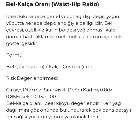
Bel-Kalça Oranı (Waist-Hip Ratio)
İdeal kilo sadece genel vücut ağırlığı değil, yağın
vücutta nerede depolandığıyla da ilgilidir. Bel
çevresi, özellikle karın bölgesi yağlanması, kalp-
damar hastalıkları ve metabolik sendrom için risk
göstergesidir.
Formül:
Bel Çevresi (cm) / Kalça Çevresi (cm)
Risk Değerlendirmesi:
Cinsiyet
Normal Sınır
Riskli Değer
Kadın
≤ 0.80
>
0.85
Erkek
≤ 0.95
> 1.00
Bel-kalça oranı, ideal kiloyu değerlendirirken yağ
dağılımını göz önünde bulundurarak çok daha detaylı
bir sağlık yorumu yapmaya olanak tanır.