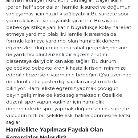
artmamasını yani kilo kontrolü sağlar.
Dayanıklılık
içeren hafif spor dalları hamilelik süreci ve doğumun
son aşaması için hazırlık sağlayabilir.
Bu süreçte spor
yapmak kasları ve dayanıklılığı artırır. Bu sayede
bebek geliştikçe yani karın büyüdükçe kolay hareket
etmeye yardımcı olabilir.
Hamilelik sırasında da
formda kalmaya yardımcı olan hamilelik dönemi
egzersizleri doğumun daha rahat gerçekleşmesine
de yardımcı olur.
Düzenli bir egzersiz rutini
plasentaya da iyi bir kan akışı sağlar. Bu durum
gelecekte bebekte kronik hastalık riskini minimize
edebilir.
Egzersizin yapmanın bebeğin IQ’su üzerinde
de olumlu etki gösterdiği yapılan araştırmalarla
biliniyor. Hamilelikte egzersiz yapmak çocuğun
beyin gelişimine de katkı sağlamaktadır.
Özellikle
düzenli spor yapan kadınlar için hamilelik
döneminde de spor yapmak doğum sonrası süreçte
vücudun hızlı bir şekilde eski haline dönmesine katkı
sağlar.
Hamilelikte Yapılması Faydalı Olan
Egzersizler Nelerdir?