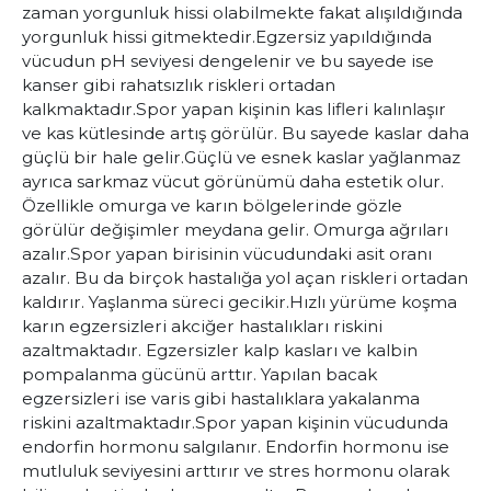
zaman yorgunluk hissi olabilmekte fakat alışıldığında
yorgunluk hissi gitmektedir.
Egzersiz yapıldığında
vücudun pH seviyesi dengelenir ve bu sayede ise
kanser gibi rahatsızlık riskleri ortadan
kalkmaktadır.
Spor yapan kişinin kas lifleri kalınlaşır
ve kas kütlesinde artış görülür. Bu sayede kaslar daha
güçlü bir hale gelir.
Güçlü ve esnek kaslar yağlanmaz
ayrıca sarkmaz vücut görünümü daha estetik olur.
Özellikle omurga ve karın bölgelerinde gözle
görülür değişimler meydana gelir. Omurga ağrıları
azalır.
Spor yapan birisinin vücudundaki asit oranı
azalır. Bu da birçok hastalığa yol açan riskleri ortadan
kaldırır. Yaşlanma süreci gecikir.
Hızlı yürüme koşma
karın egzersizleri akciğer hastalıkları riskini
azaltmaktadır. Egzersizler kalp kasları ve kalbin
pompalanma gücünü arttır. Yapılan bacak
egzersizleri ise varis gibi hastalıklara yakalanma
riskini azaltmaktadır.
Spor yapan kişinin vücudunda
endorfin hormonu salgılanır. Endorfin hormonu ise
mutluluk seviyesini arttırır ve stres hormonu olarak