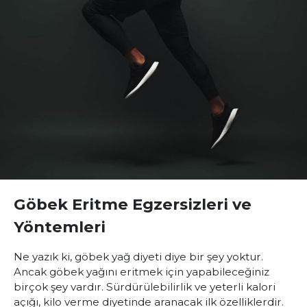
Göbek Eritme Egzersizleri ve
Yöntemleri
Ne yazık ki, göbek yağ diyeti diye bir şey yoktur.
Ancak göbek yağını eritmek için yapabileceğiniz
birçok şey vardır. Sürdürülebilirlik ve yeterli kalori
açığı, kilo verme diyetinde aranacak ilk özelliklerdir.