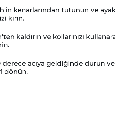
ch'in kenarlarından tutunun ve ayakla
zi kırın.
h'ten kaldırın ve kollarınızı kulla
in.
90 derece açıya geldiğinde durun v
i dönün.