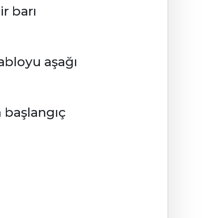
r barı
kabloyu aşağı
a başlangıç