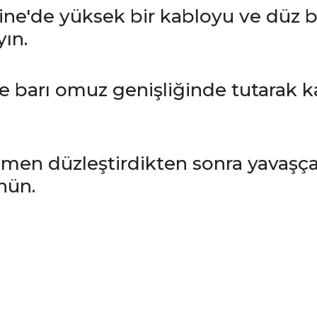
ine'de yüksek bir kabloyu ve düz bi
yın.
e barı omuz genişliğinde tutarak 
mamen düzleştirdikten sonra yavaşç
nün.