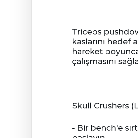
Triceps pushdown
kaslarını hedef al
hareket boyunca 
çalışmasını sağla
Skull Crushers (
- Bir bench'e sı
başlayın.