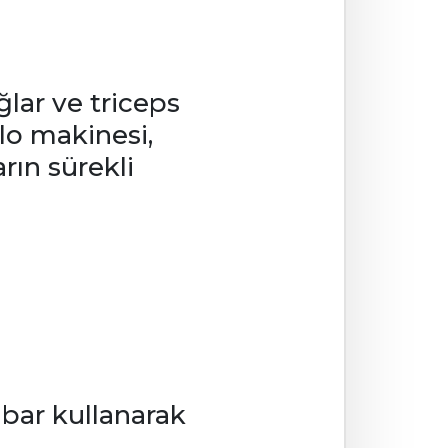
lar ve triceps
blo makinesi,
rın sürekli
 bar kullanarak