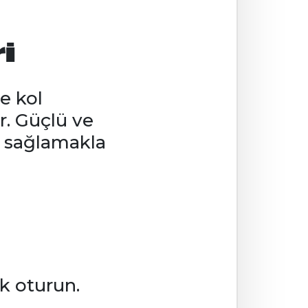
i
e kol
r. Güçlü ve
m sağlamakla
k oturun.