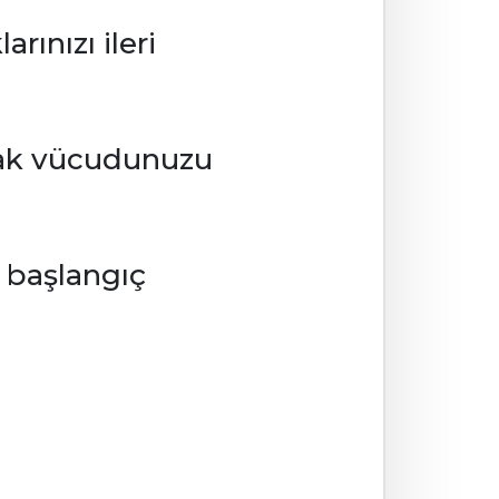
rınızı ileri
narak vücudunuzu
e başlangıç