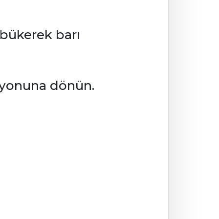
i bükerek barı
isyonuna dönün.