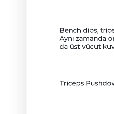
Bench dips, trice
Aynı zamanda omu
da üst vücut kuvv
Triceps Pushdo