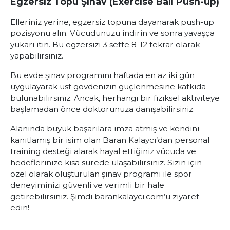
Egzersiz Topu Şınav (Exercise Ball Push-up)
Elleriniz yerine, egzersiz topuna dayanarak push-up
pozisyonu alın. Vücudunuzu indirin ve sonra yavaşça
yukarı itin. Bu egzersizi 3 sette 8-12 tekrar olarak
yapabilirsiniz.
Bu evde şınav programını haftada en az iki gün
uygulayarak üst gövdenizin güçlenmesine katkıda
bulunabilirsiniz. Ancak, herhangi bir fiziksel aktiviteye
başlamadan önce doktorunuza danışabilirsiniz.
Alanında büyük başarılara imza atmış ve kendini
kanıtlamış bir isim olan Baran Kalaycı’dan personal
training desteği alarak hayal ettiğiniz vücuda ve
hedeflerinize kısa sürede ulaşabilirsiniz. Sizin için
özel olarak oluşturulan şınav programı ile spor
deneyiminizi güvenli ve verimli bir hale
getirebilirsiniz. Şimdi barankalayci.com’u ziyaret
edin!