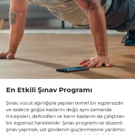
En Etkili Şınav Programı
Şınav, vücut ağırlığıyla yapılan temel bir egzersizdir
ve sadece göğüs kaslarını değil, aynı zamanda
tricepsleri, deltoidleri ve karın kaslarını da çalıştıran
bir egzersiz hareketidir. Şınav programı ve düzenli
şınav yapmak, üst gövdenin güçlenmesine yardımcı