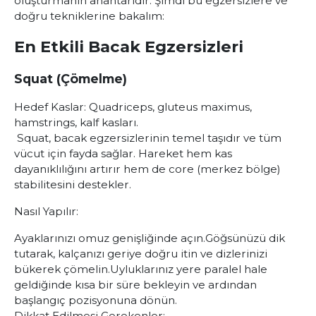
oluşturmanın anahtarıdır. Şimdi bu egzersizlere ve
doğru tekniklerine bakalım:
En Etkili Bacak Egzersizleri
Squat (Çömelme)
Hedef Kaslar:
Quadriceps, gluteus maximus,
hamstrings, kalf kasları.
Squat, bacak egzersizlerinin temel taşıdır ve tüm
vücut için fayda sağlar. Hareket hem kas
dayanıklılığını artırır hem de core (merkez bölge)
stabilitesini destekler.
Nasıl Yapılır:
Ayaklarınızı omuz genişliğinde açın.
Göğsünüzü dik
tutarak, kalçanızı geriye doğru itin ve dizlerinizi
bükerek çömelin.
Uyluklarınız yere paralel hale
geldiğinde kısa bir süre bekleyin ve ardından
başlangıç pozisyonuna dönün.
Dikkat Edilmesi Gerekenler: