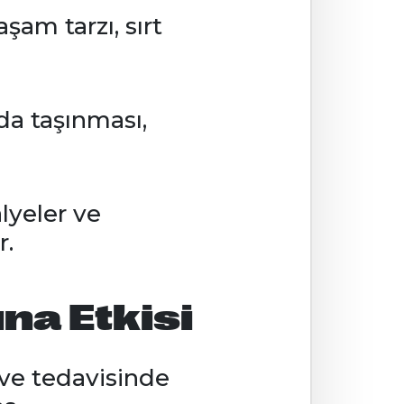
şam tarzı, sırt
da taşınması,
lyeler ve
r.
na Etkisi
 ve tedavisinde