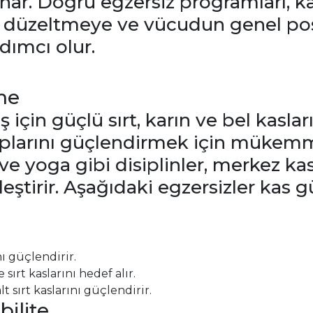
ynar. Doğru egzersiz programları, k
ni düzeltmeye ve vücudun genel p
dımcı olur.
me
için güçlü sırt, karın ve bel kasları
plarını güçlendirmek için mükemmel
 ve yoga gibi disiplinler, merkez ka
leştirir. Aşağıdaki egzersizler kas 
nı güçlendirir.
sırt kaslarını hedef alır.
t sırt kaslarını güçlendirir.
ilite