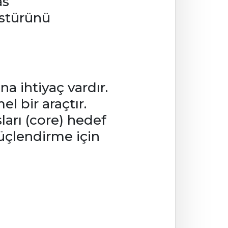
as
ostürünü
na ihtiyaç vardır.
 bir araçtır.
sları (core) hedef
güçlendirme için