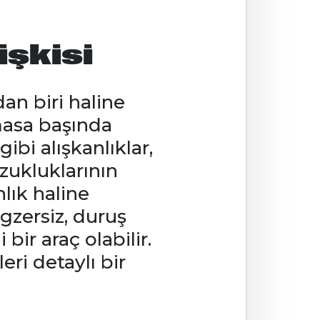
işkisi
n biri haline
masa başında
ibi alışkanlıklar,
zukluklarının
nlık haline
gzersiz, duruş
ir araç olabilir.
eri detaylı bir