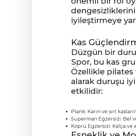
önemli bir rol o
dengesizlikleri
iyileştirmeye yar
Kas Güçlendir
Düzgün bir duruş 
Spor, bu kas gru
Özellikle pilates
alarak duruşu iyi
etkilidir:
Plank: Karın ve sırt kasları
Superman Egzersizi: Bel ve 
Köprü Egzersizi: Kalça ve al
Esneklik ve Mob