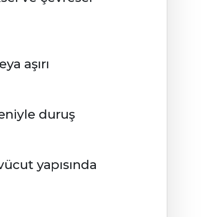
eya aşırı
eniyle duruş
 vücut yapısında