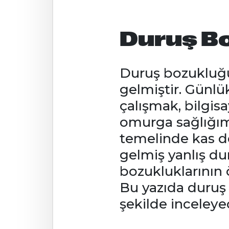
Duruş Bo
Duruş bozukluğu
gelmiştir. Günl
çalışmak, bilgisa
omurga sağlığımı
temelinde kas den
gelmiş yanlış du
bozukluklarının ö
Bu yazıda duruş b
şekilde inceleye