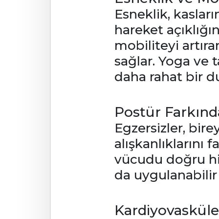
Esneklik, kaslar
hareket açıklığı
mobiliteyi artır
sağlar. Yoga ve t
daha rahat bir d
Postür Farkında
Egzersizler, bire
alışkanlıklarını 
vücudu doğru hi
da uygulanabilir 
Kardiyovasküle