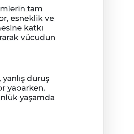
emlerin tam
or, esneklik ve
mesine katkı
rtırarak vücudun
, yanlış duruş
por yaparken,
günlük yaşamda