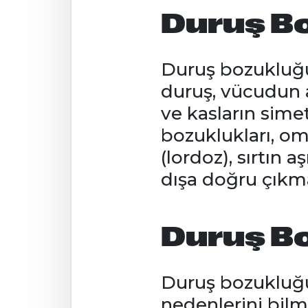
Duruş B
Duruş bozukluğu
duruş, vücudun a
ve kasların simet
bozuklukları, om
(lordoz), sırtın 
dışa doğru çıkma
Duruş B
Duruş bozukluğ
nedenlerini bilm