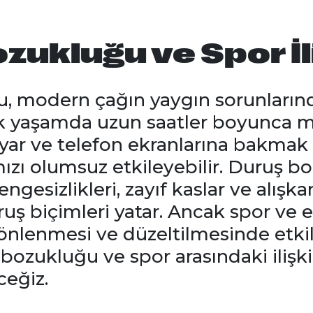
zukluğu ve Spor İl
, modern çağın yaygın sorunlarında
ük yaşamda uzun saatler boyunca 
yar ve telefon ekranlarına bakmak g
zı olumsuz etkileyebilir. Duruş bo
gesizlikleri, zayıf kaslar ve alışka
ruş biçimleri yatar. Ancak spor ve e
nlenmesi ve düzeltilmesinde etkili b
ozukluğu ve spor arasındaki ilişkil
ceğiz.