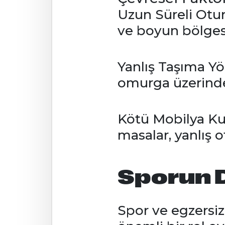
Uzun Süreli Oturm
ve boyun bölgesi
Yanlış Taşıma Yö
omurga üzerinde 
Kötü Mobilya Ku
masalar, yanlış 
Sporun D
Spor ve egzersiz