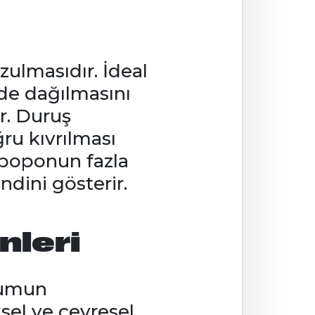
ulmasıdır. İdeal
lde dağılmasını
ir. Duruş
ru kıvrılması
a poponun fazla
dini gösterir.
nleri
rumun
ksel ve çevresel