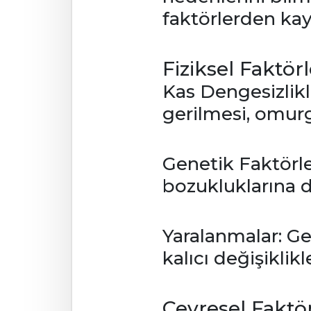
faktörlerden kay
Fiziksel Faktörl
Kas Dengesizlikler
gerilmesi, omurg
Genetik Faktörle
bozukluklarına da
Yaralanmalar: Ge
kalıcı değişiklikl
Çevresel Faktör