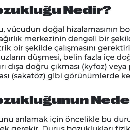
ozukluğu Nedir?
, vücudun doğal hizalamasının boz
ğırlık merkezinin dengeli bir şeki
rik bir şekilde çalışmasını gerektir
uzların düşmesi, belin fazla içe doğ
aşırı dışa doğru çıkması (kyfoz) vey
sı (sakatöz) gibi görünümlerde ken
ozukluğunun Nede
unu anlamak için öncelikle bu du
ek gerekir. Duruş bozuklukları fizi