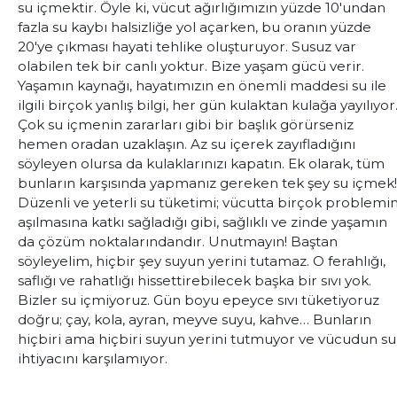
su içmektir. Öyle ki, vücut ağırlığımızın yüzde 10'undan
fazla su kaybı halsizliğe yol açarken, bu oranın yüzde
20'ye çıkması hayati tehlike oluşturuyor. Susuz var
olabilen tek bir canlı yoktur. Bize yaşam gücü verir.
Yaşamın kaynağı, hayatımızın en önemli maddesi su ile
ilgili birçok yanlış bilgi, her gün kulaktan kulağa yayılıyor
Çok su içmenin zararları gibi bir başlık görürseniz
hemen oradan uzaklaşın. Az su içerek zayıfladığını
söyleyen olursa da kulaklarınızı kapatın. Ek olarak, tüm
bunların karşısında yapmanız gereken tek şey su içmek!
Düzenli ve yeterli su tüketimi; vücutta birçok problemi
aşılmasına katkı sağladığı gibi, sağlıklı ve zinde yaşamın
da çözüm noktalarındandır. Unutmayın! Baştan
söyleyelim, hiçbir şey suyun yerini tutamaz. O ferahlığı,
saflığı ve rahatlığı hissettirebilecek başka bir sıvı yok.
Bizler su içmiyoruz. Gün boyu epeyce sıvı tüketiyoruz
doğru; çay, kola, ayran, meyve suyu, kahve… Bunların
hiçbiri ama hiçbiri suyun yerini tutmuyor ve vücudun su
ihtiyacını karşılamıyor.