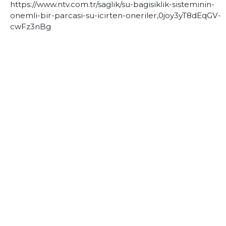
https://www.ntv.com.tr/saglik/su-bagisiklik-sisteminin-
onemli-bir-parcasi-su-icirten-oneriler,0joy3yT8dEqGV-
cwFz3nBg