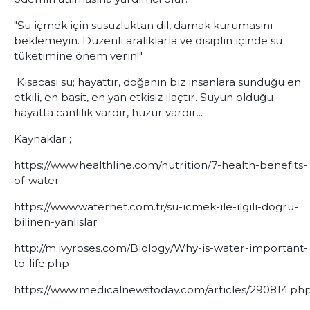
"Su içmek için susuzluktan dil, damak kurumasını
beklemeyin. Düzenli aralıklarla ve disiplin içinde su
tüketimine önem verin!"
Kısacası su; hayattır, doğanın biz insanlara sunduğu en
etkili, en basit, en yan etkisiz ilaçtır. Suyun olduğu
hayatta canlılık vardır, huzur vardır...
Kaynaklar ;
https://www.healthline.com/nutrition/7-health-benefits-
of-water
https://www.waternet.com.tr/su-icmek-ile-ilgili-dogru-
bilinen-yanlislar
http://m.ivyroses.com/Biology/Why-is-water-important-
to-life.php
https://www.medicalnewstoday.com/articles/290814.ph