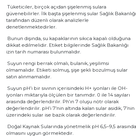
Tüketiciler, birçok açıdan şişelenmiş sulara
güvenebilirler. İlk başta şişelenmiş sular Sağlık Bakanlığ
tarafından düzenli olarak analizlerle
denetlenmektedirler.
Bunun dışında, su kapaklarının sıkıca kapalı olduğuna
dikkat edilmelidir. Etiket bilgilerinde Sağlık Bakanlığı
izin tarih numarası bulunmalıdır.
Suyun rengi berrak olmalı, bulanık, yeşilimsi
olmamalıdır. Etiketi solmuş, şişe şekli bozulmuş sular
satın alınmamalıdır.
Suyun pH’ı bir sıvının içerisindeki H+ iyonları ile OH-
iyonları miktarıyla ölçülen bir tanımdır. 0 ile 14 sayıları
arasında değerlendirilir. Ph’ın 7 oluşu nötr olarak
değerlendirilir. pH’ı 7’nin altında kalan sular asidik, 7’nin
üzerindeki sular ise bazik olarak değerlendirilir.
Doğal Kaynak Sularında yönetmelik pH 6,5–9,5 arasınd
olmasını uygun görmektedir.