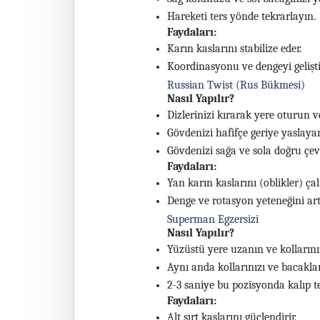
Hareketi ters yönde tekrarlayın.
Faydaları:
Karın kaslarını stabilize eder.
Koordinasyonu ve dengeyi geliştir
Russian Twist (Rus Bükmesi)
Nasıl Yapılır?
Dizlerinizi kırarak yere oturun v
Gövdenizi hafifçe geriye yaslayar
Gövdenizi sağa ve sola doğru çev
Faydaları:
Yan karın kaslarını (oblikler) çalış
Denge ve rotasyon yeteneğini artı
Superman Egzersizi
Nasıl Yapılır?
Yüzüstü yere uzanın ve kollarınız
Aynı anda kollarınızı ve bacakları
2-3 saniye bu pozisyonda kalıp te
Faydaları:
Alt sırt kaslarını güçlendirir.