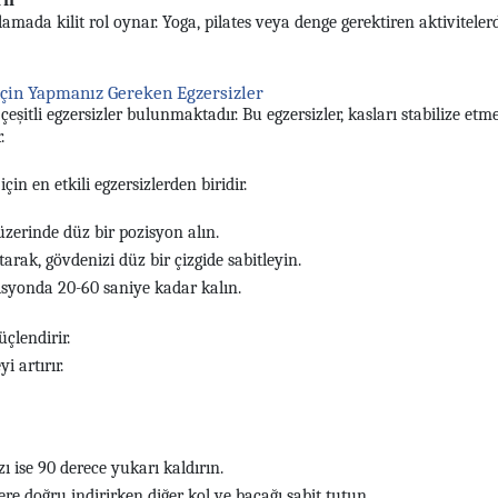
ır
amada kilit rol oynar. Yoga, pilates veya denge gerektiren aktivitelerd
İçin Yapmanız Gereken Egzersizler
çeşitli egzersizler bulunmaktadır. Bu egzersizler, kasları stabilize e
.
çin en etkili egzersizlerden biridir.
üzerinde düz bir pozisyon alın.
arak, gövdenizi düz bir çizgide sabitleyin.
zisyonda 20-60 saniye kadar kalın.
üçlendirir.
i artırır.
ı ise 90 derece yukarı kaldırın.
re doğru indirirken diğer kol ve bacağı sabit tutun.