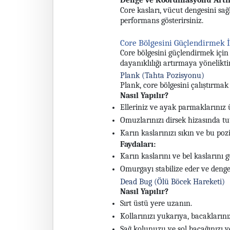
Denge ve Koordinasyonu Artır
Core kasları, vücut dengesini sağl
performans gösterirsiniz.
Core Bölgesini Güçlendirmek 
Core bölgesini güçlendirmek için 
dayanıklılığı artırmaya yöneliktir
Plank (Tahta Pozisyonu)
Plank, core bölgesini çalıştırmak i
Nasıl Yapılır?
Elleriniz ve ayak parmaklarınız 
Omuzlarınızı dirsek hizasında tut
Karın kaslarınızı sıkın ve bu po
Faydaları:
Karın kaslarını ve bel kaslarını g
Omurgayı stabilize eder ve dengey
Dead Bug (Ölü Böcek Hareketi)
Nasıl Yapılır?
Sırt üstü yere uzanın.
Kollarınızı yukarıya, bacaklarınız
Sağ kolunuzu ve sol bacağınızı ye