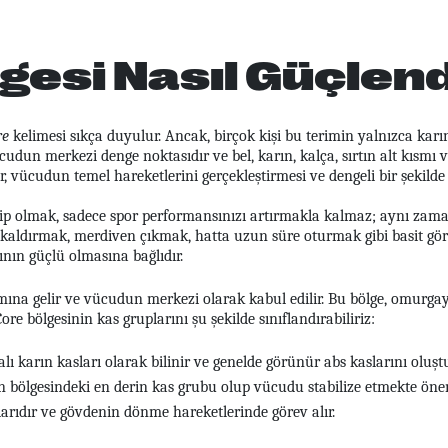
gesi Nasıl Güçlendi
re
kelimesi sıkça duyulur. Ancak, birçok kişi bu terimin yalnızca kar
cudun merkezi denge noktasıdır ve bel, karın, kalça, sırtın alt kısmı 
r, vücudun temel hareketlerini gerçekleştirmesi ve dengeli bir şekild
ahip olmak, sadece spor performansınızı artırmakla kalmaz; aynı zam
ne kaldırmak, merdiven çıkmak, hatta uzun süre oturmak gibi basit gör
ının güçlü olmasına bağlıdır.
amına gelir ve vücudun merkezi olarak kabul edilir. Bu bölge, omurg
ore bölgesinin kas gruplarını şu şekilde sınıflandırabiliriz:
çalı karın kasları olarak bilinir ve genelde görünür abs kaslarını oluşt
ın bölgesindeki en derin kas grubu olup vücudu stabilize etmekte önem
larıdır ve gövdenin dönme hareketlerinde görev alır.