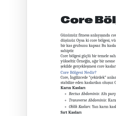
Core Böl
Günümüz fitness anlayışında
co
düşünür. Oysa ki core bölgesi, vü
bir kas grubunu kapsar. Bu kasla
sahiptir.
Core bölgesi güçlü bir temele s
yükseltir. Örneğin, ağır bir nes
şekilde gerçekleşmesi core kaslar
Core Bölgesi Nedir?
Core, İngilizcede “çekirdek” anl
stabilize eden kaslardan oluşur. C
Karın Kasları
Rectus Abdominis
: Altı par
Transverse Abdominis
: Kar
Oblik Kasları
: Yan karın kas
Sırt Kasları