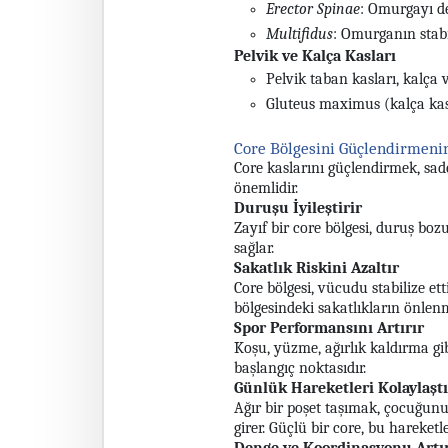
Erector Spinae
: Omurgayı d
Multifidus
: Omurganın stabil
Pelvik ve Kalça Kasları
Pelvik taban kasları, kalça 
Gluteus maximus (kalça kasla
Core Bölgesini Güçlendirmen
Core kaslarını güçlendirmek, sad
önemlidir.
Duruşu İyileştirir
Zayıf bir core bölgesi, duruş boz
sağlar.
Sakatlık Riskini Azaltır
Core bölgesi, vücudu stabilize ett
bölgesindeki sakatlıkların önlenm
Spor Performansını Artırır
Koşu, yüzme, ağırlık kaldırma gib
başlangıç noktasıdır.
Günlük Hareketleri Kolaylaştı
Ağır bir poşet taşımak, çocuğun
girer. Güçlü bir core, bu hareketl