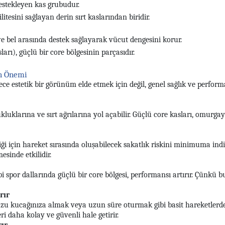
estekleyen kas grubudur.
itesini sağlayan derin sırt kaslarından biridir.
ve bel arasında destek sağlayarak vücut dengesini korur.
rı), güçlü bir core bölgesinin parçasıdır.
in Önemi
ece estetik bir görünüm elde etmek için değil, genel sağlık ve perfor
ukluklarına ve sırt ağrılarına yol açabilir. Güçlü core kasları, omurga
iği için hareket sırasında oluşabilecek sakatlık riskini minimuma indiri
esinde etkilidir.
i spor dallarında güçlü bir core bölgesi, performansı artırır. Çünkü b
rır
uzu kucağınıza almak veya uzun süre oturmak gibi basit hareketlerd
eri daha kolay ve güvenli hale getirir.