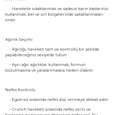
- Harekete odaklanmak ve sadece karın kaslarınızı
kullanmak, bel ve sırt bölgelerinde sakatlanmaları
önler.
Ağırlık Seçimi
- Ağırlığı, hareketi tam ve kontrollü bir şekilde
yapabileceğiniz seviyede tutun.
- Aşırı ağır ağırlıklar kullanmak, formun
bozulmasına ve yaralanmalara neden olabilir.
Nefes Kontrolü
- Egzersiz sırasında nefes alıp vermeye dikkat edin.
- Crunch hareketi sırasında nefes verin ve
başlangıç pozisyonuna dönerken nefes alın. Bu,