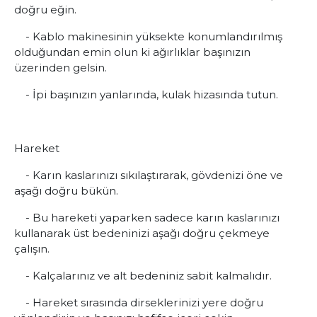
doğru eğin.
- Kablo makinesinin yüksekte konumlandırılmış
olduğundan emin olun ki ağırlıklar başınızın
üzerinden gelsin.
- İpi başınızın yanlarında, kulak hizasında tutun.
Hareket
- Karın kaslarınızı sıkılaştırarak, gövdenizi öne ve
aşağı doğru bükün.
- Bu hareketi yaparken sadece karın kaslarınızı
kullanarak üst bedeninizi aşağı doğru çekmeye
çalışın.
- Kalçalarınız ve alt bedeniniz sabit kalmalıdır.
- Hareket sırasında dirseklerinizi yere doğru