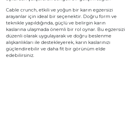
Cable crunch, etkili ve yoğun bir karın egzersizi
arayanlar için ideal bir seçenektir. Doğru form ve
teknikle yapıldığında, güçlü ve belirgin karın
kaslarına ulaşmada önemli bir rol oynar. Bu egzersizi
düzenli olarak uygulayarak ve doğru beslenme
alışkanlıkları ile destekleyerek, karın kaslarınızı
güçlendirebilir ve daha fit bir görünüm elde
edebilirsiniz.