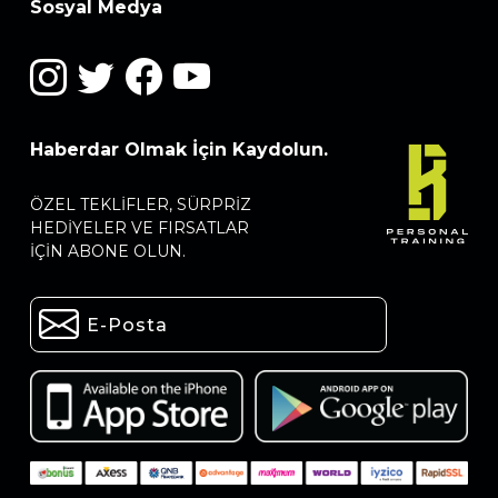
Sosyal Medya
Haberdar Olmak İçin Kaydolun.
ÖZEL TEKLIFLER, SÜRPRIZ
HEDIYELER VE FIRSATLAR
IÇIN ABONE OLUN.