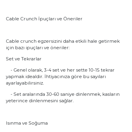
Cable Crunch İpuçları ve Öneriler
Cable crunch egzersizini daha etkili hale getirmek
için bazı ipuçları ve öneriler:
Set ve Tekrarlar
- Genel olarak, 3-4 set ve her sette 10-15 tekrar
yapmak idealdir. İhtiyacınıza göre bu sayıları
ayarlayabilirsiniz.
- Set aralarında 30-60 saniye dinlenmek, kasların
yeterince dinlenmesini sağlar.
Isınma ve Soğuma