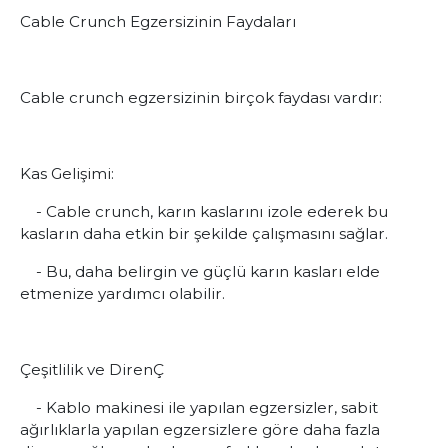
Cable Crunch Egzersizinin Faydaları
Cable crunch egzersizinin birçok faydası vardır:
Kas Gelişimi:
- Cable crunch, karın kaslarını izole ederek bu
kasların daha etkin bir şekilde çalışmasını sağlar.
- Bu, daha belirgin ve güçlü karın kasları elde
etmenize yardımcı olabilir.
Çeşitlilik ve DirenÇ
- Kablo makinesi ile yapılan egzersizler, sabit
ağırlıklarla yapılan egzersizlere göre daha fazla