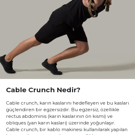
Cable Crunch Nedir?
Cable crunch, karın kaslarını hedefleyen ve bu kasları
güçlendiren bir egzersizdir. Bu egzersiz, özellikle
rectus abdominis (karın kaslarının ön kısmı) ve
obliques (yan karın kasları) üzerinde yoğunlaşır.
Cable crunch, bir kablo makinesi kullanılarak yapılan