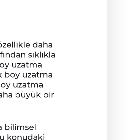
zellikle daha
ından sıklıkla
 Boy uzatma
ok boy uzatma
 boy uzatma
aha büyük bir
 bilimsel
bu konudaki