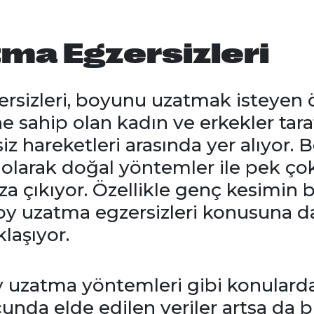
ma Egzersizleri
rsizleri, boyunu uzatmak isteyen ö
e sahip olan kadın ve erkekler taraf
siz hareketleri arasında yer alıyor.
n olarak doğal yöntemler ile pek ç
a çıkıyor. Özellikle genç kesimin
oy uzatma egzersizleri konusuna d
klaşıyor.
 uzatma yöntemleri gibi konularda
unda elde edilen veriler artsa da 