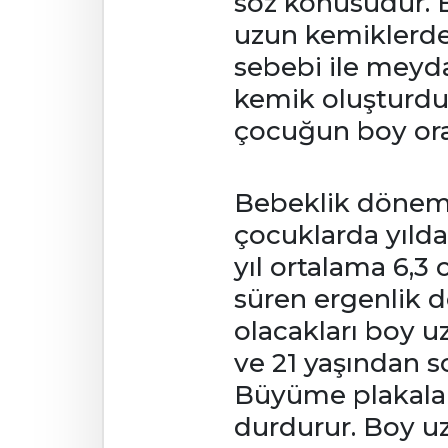
söz konusudur. 
uzun kemiklerde 
sebebi ile meyd
kemik oluşturdu
çocuğun boy oranı
Bebeklik dönemi
çocuklarda yılda
yıl ortalama 6,3
süren ergenlik d
olacakları boy u
ve 21 yaşından s
Büyüme plakalar
durdurur. Boy uz