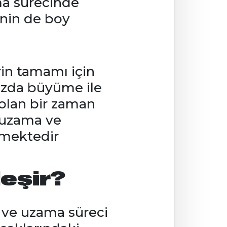
ma sürecinde
enin de boy
rin tamamı için
uzda büyüme ile
 olan bir zaman
e uzama ve
emektedir
leşir?
 ve uzama süreci