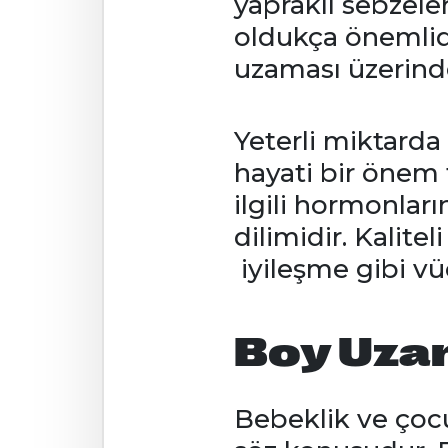
yapraklı sebzel
oldukça önemlidi
uzaması üzerinde
Yeterli miktarda
hayati bir önem
ilgili hormonlar
dilimidir. Kalit
iyileşme gibi v
Boy Uzam
Bebeklik ve çoc