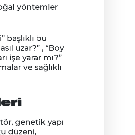
oğal yöntemler
 başlıklı bu
asıl uzar?” , “Boy
rı işe yarar mı?”
umalar ve sağlıklı
eri
tör, genetik yapı
ku düzeni,