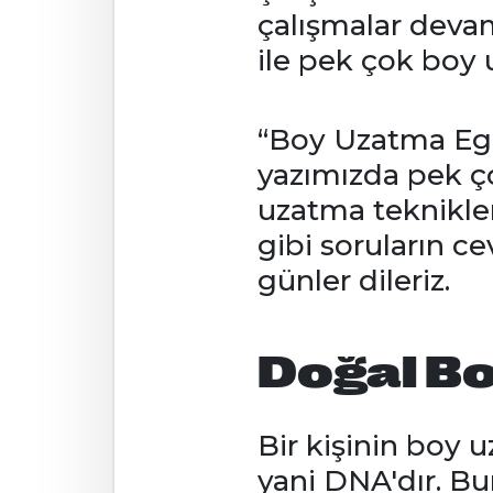
çalışmalar deva
ile pek çok boy
“Boy Uzatma Egz
yazımızda pek çok
uzatma teknikler
gibi soruların cev
günler dileriz.
Doğal B
Bir kişinin boy 
yani DNA'dır. Bu