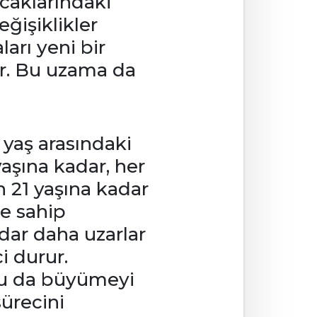
caklarındaki
ğişiklikler
arı yeni bir
r. Bu uzama da
yaş arasındaki
aşına kadar, her
 21 yaşına kadar
te sahip
dar daha uzarlar
i durur.
Bu da büyümeyi
ürecini