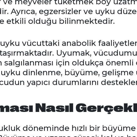
er ve meyveler tüketmek boy uzat
r. Ayrıca, egzersizler ve uyku düz
 etkili olduğu bilinmektedir.
 uyku vücuttaki anabolik faaliyetle
 taşırmaktadır. Uyumak, vücudum
ın salgılanması için oldukça önemli
eli uyku dinlenme, büyüme, gelişm
ücudun yapıcı durumlarını destekl
ası Nasıl Gerçek
ukluk döneminde hızlı bir büyüme