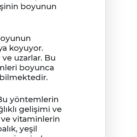
işinin boyunun
 boyunun
ya koyuyor.
 ve uzarlar. Bu
mleri boyunca
bilmektedir.
Bu yöntemlerin
ıklı gelişimi ve
ve vitaminlerin
lık, yeşil