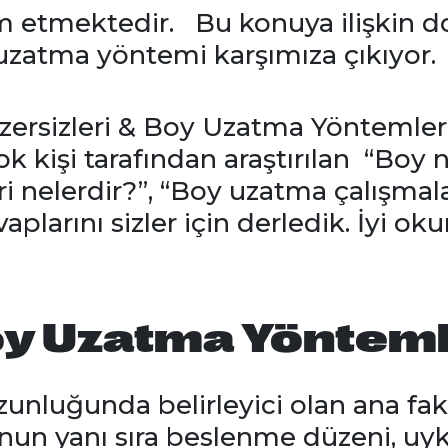
m etmektedir. Bu konuya ilişkin d
 uzatma yöntemi karşımıza çıkıyor.
ersizleri & Boy Uzatma Yöntemleri”
 kişi tarafından araştırılan “Boy n
i nelerdir?”, “Boy uzatma çalışmala
aplarını sizler için derledik. İyi ok
oy Uzatma Yönteml
uzunluğunda belirleyici olan ana fak
nun yanı sıra beslenme düzeni, uy