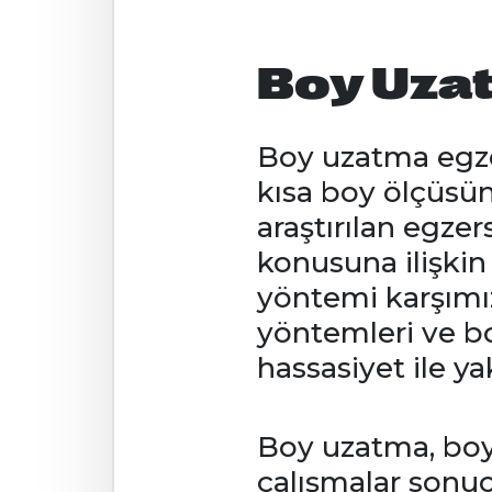
Boy Uzat
Boy uzatma egze
kısa boy ölçüsün
araştırılan egzer
konusuna ilişki
yöntemi karşımız
yöntemleri ve b
hassasiyet ile ya
Boy uzatma, boy
çalışmalar sonuc