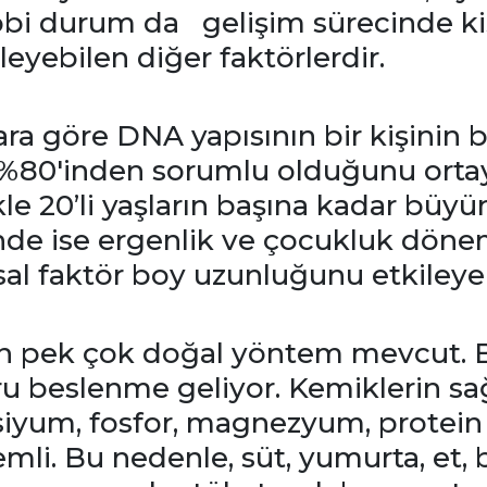
bbi durum da gelişim sürecinde k
eyebilen diğer faktörlerdir.
ara göre DNA yapısının bir kişinin
 %80'inden sorumlu olduğunu orta
le 20’li yaşların başına kadar büyür
e ise ergenlik ve çocukluk döne
sal faktör boy uzunluğunu etkileye
n pek çok doğal yöntem mevcut. 
u beslenme geliyor. Kemiklerin sağl
siyum, fosfor, magnezyum, protein 
li. Bu nedenle, süt, yumurta, et, ba