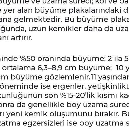
Büyüme ve uzama süreci; kol ve ba
yer alan büyüme plakalarındaki de
ana gelmektedir. Bu büyüme plakal
ğunda, uzun kemikler daha da uza
 artırır.
nde %50 oranında büyüme; 2 ila 5 
 ortalama 6,3–8,9 cm büyüme; 10 y
 cm büyüme gözlemlenir.11 yaşından
öneminde ise ergenler, yetişkinlik
zunluğunun son %15-20’lik kısmı ka
onra da genellikle boy uzama sürec
ı yeni kemik oluşumunu bırakır. 
atma egzersizleri ise boy uzatma s