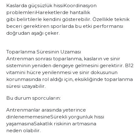
Kaslarda güçsüzlük hissi
Koordinasyon
problemleri
Hareketlerde hantallık
gibi belirtilerle kendini gösterebilir. Özellikle teknik
beceri gerektiren sporlarda bu etki performansı
doğrudan aşağı çeker.
Toparlanma Süresinin Uzaması
Antrenman sonrası toparlanma, kasların ve sinir
sisteminin yeniden dengeye gelmesini gerektirir. B12
vitamini hücre yenilenmesi ve sinir dokusunun
korunmasında rol aldığı için, eksikliğinde toparlanma
süresi uzayabilir.
Bu durum sporcuların:
Antrenmanlar arasında yeterince
dinlenememesine
Sürekli yorgunluk hissi
yaşamasına
Sakatlık riskinin artmasına
neden olabilir.