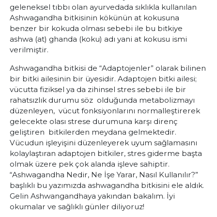
geleneksel tıbbı olan ayurvedada sıklıkla kullanılan
Ashwagandha bitkisinin kökünün at kokusuna
benzer bir kokuda olması sebebi ile bu bitkiye
ashwa (at) ghanda (koku) adı yani at kokusu ismi
verilmiştir.
Ashwagandha bitkisi de “Adaptojenler” olarak bilinen
bir bitki ailesinin bir üyesidir. Adaptojen bitki ailesi;
vücutta fiziksel ya da zihinsel stres sebebi ile bir
rahatsızlık durumu söz olduğunda metabolizmayı
düzenleyen, vücut fonksiyonlarını normalleştirerek
gelecekte olası strese durumuna karşı direnç
geliştiren bitkilerden meydana gelmektedir.
Vücudun işleyişini düzenleyerek uyum sağlamasını
kolaylaştıran adaptojen bitkiler, stres giderme başta
olmak üzere pek çok alanda işleve sahiptir.
“Ashwagandha Nedir, Ne İşe Yarar, Nasıl Kullanılır?”
başlıklı bu yazımızda ashwagandha bitkisini ele aldık.
Gelin Ashwangandhaya yakından bakalım. İyi
okumalar ve sağlıklı günler diliyoruz!