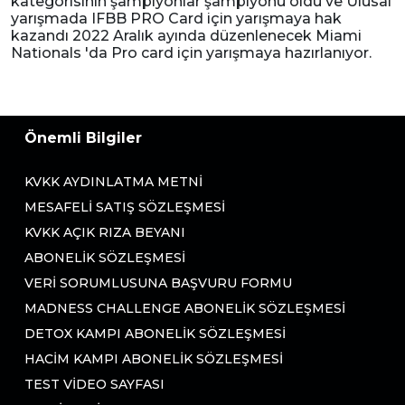
kategorisinin şampiyonlar şampiyonu oldu ve Ulusal
yarışmada IFBB PRO Card için yarışmaya hak
kazandı 2022 Aralık ayında düzenlenecek Miami
Nationals 'da Pro card için yarışmaya hazırlanıyor.
Önemli Bilgiler
KVKK AYDINLATMA METNI
MESAFELI SATIŞ SÖZLEŞMESI
KVKK AÇIK RIZA BEYANI
ABONELIK SÖZLEŞMESI
VERI SORUMLUSUNA BAŞVURU FORMU
MADNESS CHALLENGE ABONELIK SÖZLEŞMESI
DETOX KAMPI ABONELIK SÖZLEŞMESI
HACIM KAMPI ABONELIK SÖZLEŞMESI
TEST VIDEO SAYFASI