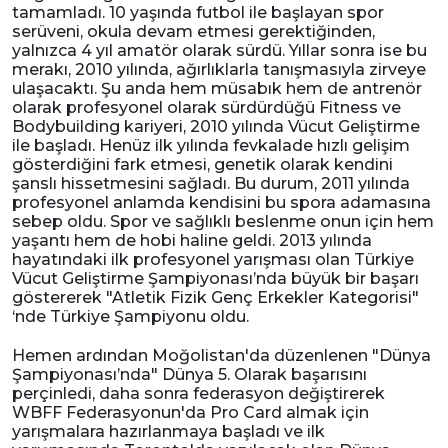
tamamladı. 10 yaşında futbol ile başlayan spor
serüveni, okula devam etmesi gerektiğinden,
yalnızca 4 yıl amatör olarak sürdü. Yıllar sonra ise bu
merakı, 2010 yılında, ağırlıklarla tanışmasıyla zirveye
ulaşacaktı. Şu anda hem müsabık hem de antrenör
olarak profesyonel olarak sürdürdüğü Fitness ve
Bodybuilding kariyeri, 2010 yılında Vücut Geliştirme
ile başladı. Henüz ilk yılında fevkalade hızlı gelişim
gösterdiğini fark etmesi, genetik olarak kendini
şanslı hissetmesini sağladı. Bu durum, 2011 yılında
profesyonel anlamda kendisini bu spora adamasına
sebep oldu. Spor ve sağlıklı beslenme onun için hem
yaşantı hem de hobi haline geldi. 2013 yılında
hayatındaki ilk profesyonel yarışması olan Türkiye
Vücut Geliştirme Şampiyonası’nda büyük bir başarı
göstererek "Atletik Fizik Genç Erkekler Kategorisi"
‘nde Türkiye Şampiyonu oldu.
Hemen ardından Moğolistan'da düzenlenen "Dünya
Şampiyonası’nda" Dünya 5. Olarak başarısını
perçinledi, daha sonra federasyon değiştirerek
WBFF Federasyonun'da Pro Card almak için
yarışmalara hazırlanmaya başladı ve ilk