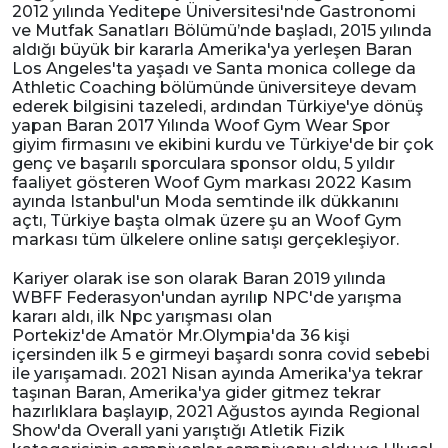
2012 yılında Yeditepe Üniversitesi'nde Gastronomi
ve Mutfak Sanatları Bölümü’nde başladı, 2015 yılında
aldığı büyük bir kararla Amerika'ya yerleşen Baran
Los Angeles'ta yaşadı ve Santa monica college da
Athletic Coaching bölümünde üniversiteye devam
ederek bilgisini tazeledi, ardından Türkiye'ye dönüş
yapan Baran 2017 Yılında Woof Gym Wear Spor
giyim firmasını ve ekibini kurdu ve Türkiye'de bir çok
genç ve başarılı sporculara sponsor oldu, 5 yıldır
faaliyet gösteren Woof Gym markası 2022 Kasım
ayında Istanbul'un Moda semtinde ilk dükkanını
açtı, Türkiye başta olmak üzere şu an Woof Gym
markası tüm ülkelere online satışı gerçekleşiyor.
Kariyer olarak ise son olarak Baran 2019 yılında
WBFF Federasyon'undan ayrılıp NPC'de yarışma
kararı aldı, ilk Npc yarışması olan
Portekiz'de Amatör Mr.Olympia'da 36 kişi
içersinden ilk 5 e girmeyi başardı sonra covid sebebi
ile yarışamadı. 2021 Nisan ayında Amerika'ya tekrar
taşınan Baran, Amerika'ya gider gitmez tekrar
hazırlıklara başlayıp, 2021 Ağustos ayında Regional
Show'da Overall yani yarıştığı Atletik Fizik