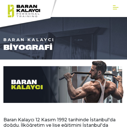
BARAN KALAYCI
BIYOGRAFI
Baran Kalaycı 12 Kasım 1992 tarihinde İstanbul'da
doğdu. İlköğretim ve lise eğitimini İstanbul'da