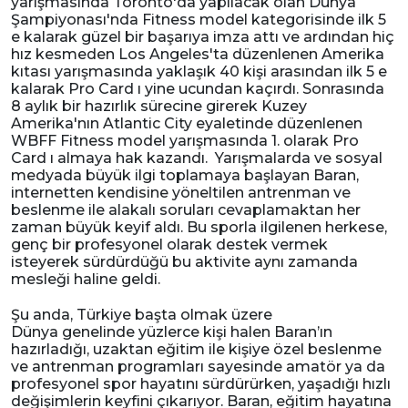
yarışmasında Toronto'da yapılacak olan Dünya
Şampiyonası'nda Fitness model kategorisinde ilk 5
e kalarak güzel bir başarıya imza attı ve ardından hiç
hız kesmeden Los Angeles'ta düzenlenen Amerika
kıtası yarışmasında yaklaşık 40 kişi arasından ilk 5 e
kalarak Pro Card ı yine ucundan kaçırdı. Sonrasında
8 aylık bir hazırlık sürecine girerek Kuzey
Amerika'nın Atlantic City eyaletinde düzenlenen
WBFF Fitness model yarışmasında 1. olarak Pro
Card ı almaya hak kazandı. Yarışmalarda ve sosyal
medyada büyük ilgi toplamaya başlayan Baran,
internetten kendisine yöneltilen antrenman ve
beslenme ile alakalı soruları cevaplamaktan her
zaman büyük keyif aldı. Bu sporla ilgilenen herkese,
genç bir profesyonel olarak destek vermek
isteyerek sürdürdüğü bu aktivite aynı zamanda
mesleği haline geldi.
Şu anda, Türkiye başta olmak üzere
Dünya genelinde yüzlerce kişi halen Baran’ın
hazırladığı, uzaktan eğitim ile kişiye özel beslenme
ve antrenman programları sayesinde amatör ya da
profesyonel spor hayatını sürdürürken, yaşadığı hızlı
değişimlerin keyfini çıkarıyor. Baran, eğitim hayatına